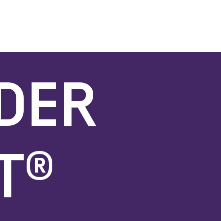
 DER
T®