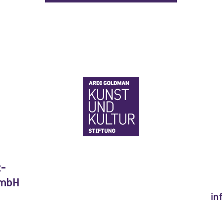
t-
GmbH
in