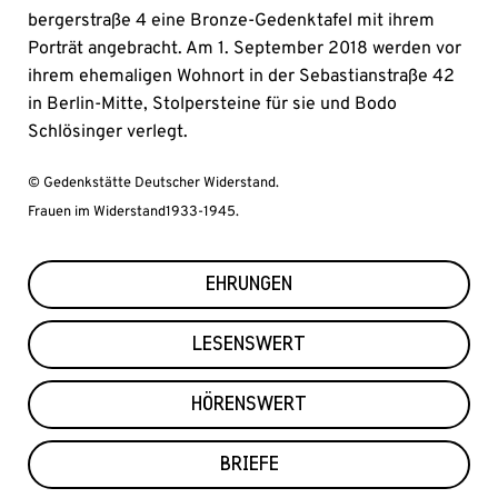
ber­ger­straße 4 eine Bron­ze-Ge­denk­ta­fel mit ih­rem
Por­trät an­ge­bracht. Am 1. Sep­tem­ber 2018 wer­den vor
ih­rem ehe­mali­gen Wohn­ort in der Se­bas­tian­straße 42
in Berlin-­Mitte, Stol­per­stei­ne für sie und Bo­do
Schlösin­ger ver­legt.
© Gedenkstätte Deutscher Widerstand.
Frauen im Widerstand1933-1945.
EHRUNGEN
LESENSWERT
HÖRENSWERT
BRIEFE