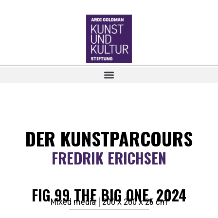
DER KUNSTPARCOURS
FREDRIK ERICHSEN
FIG 99 THE BIG ONE, 2024
Mixed media | 200 x 200 x 25 cm