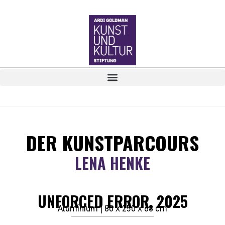
DER KUNSTPARCOURS
LENA HENKE
UNFORCED ERROR, 2025
Aluminium | 80 x 250 x 68 cm