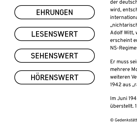
der deutsch
EHRUNGEN
wird, entsc
internation
„nichtarisc
LESENSWERT
Adolf Witt,
erscheint 
NS-Regimes
SEHENSWERT
Er muss sei
mehrere Mon
HÖRENSWERT
weiteren V
1942 aus „
Im Juni 19
überstellt.
© Gedenkstätt