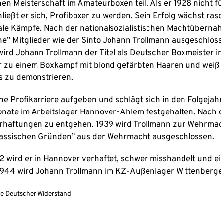
en Meisterschaft im Amateurboxen teil. Als er 1928 nicht f
hließt er sich, Profiboxer zu werden. Sein Erfolg wächst rasc
ale Kämpfe. Nach der nationalsozialistischen Machtüberna
he” Mitglieder wie der Sinto Johann Trollmann ausgeschlos
 wird Johann Trollmann der Titel als Deutscher Boxmeister 
er zu einem Boxkampf mit blond gefärbten Haaren und wei
 zu demonstrieren.
ne Profikarriere aufgeben und schlägt sich in den Folgejah
ate im Arbeitslager Hannover-Ahlem festgehalten. Nach de
erhaftungen zu entgehen. 1939 wird Trollmann zur Wehrmac
rassischen Gründen” aus der Wehrmacht ausgeschlossen.
42 wird er in Hannover verhaftet, schwer misshandelt und
 1944 wird Johann Trollmann im KZ-Außenlager Wittenberg
e Deutscher Widerstand