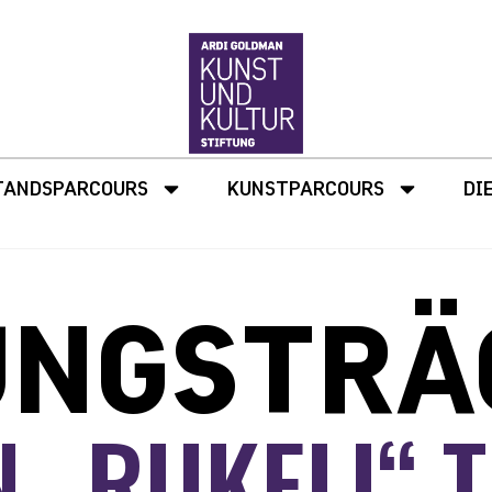
TANDSPARCOURS
KUNSTPARCOURS
DI
UNGSTRÄ
 „RUKELI“ 