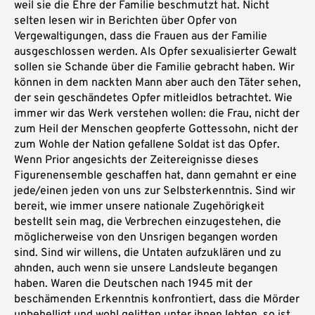
weil sie die Ehre der Familie beschmutzt hat. Nicht
selten lesen wir in Berichten über Opfer von
Vergewaltigungen, dass die Frauen aus der Familie
ausgeschlossen werden. Als Opfer sexualisierter Gewalt
sollen sie Schande über die Familie gebracht haben. Wir
können in dem nackten Mann aber auch den Täter sehen,
der sein geschändetes Opfer mitleidlos betrachtet. Wie
immer wir das Werk verstehen wollen: die Frau, nicht der
zum Heil der Menschen geopferte Gottessohn, nicht der
zum Wohle der Nation gefallene Soldat ist das Opfer.
Wenn Prior angesichts der Zeitereignisse dieses
Figurenensemble geschaffen hat, dann gemahnt er eine
jede/einen jeden von uns zur Selbsterkenntnis. Sind wir
bereit, wie immer unsere nationale Zugehörigkeit
bestellt sein mag, die Verbrechen einzugestehen, die
möglicherweise von den Unsrigen begangen worden
sind. Sind wir willens, die Untaten aufzuklären und zu
ahnden, auch wenn sie unsere Landsleute begangen
haben. Waren die Deutschen nach 1945 mit der
beschämenden Erkenntnis konfrontiert, dass die Mörder
unbehelligt und wohl gelitten unter ihnen lebten, so ist